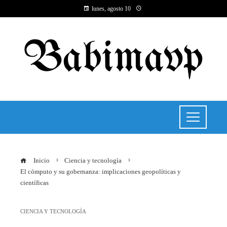
lunes, agosto 10
Inicio
Ciencia y tecnología
El cómputo y su gobernanza: implicaciones geopolíticas y
científicas
CIENCIA Y TECNOLOGÍA