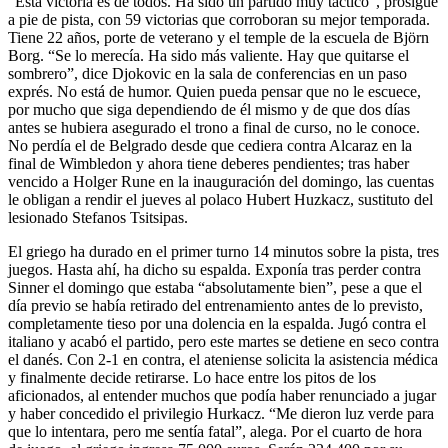
“Esta victoria es de todos. Ha sido un partido muy táctico”, prosigue
a pie de pista, con 59 victorias que corroboran su mejor temporada.
Tiene 22 años, porte de veterano y el temple de la escuela de Björn
Borg. “Se lo merecía. Ha sido más valiente. Hay que quitarse el
sombrero”, dice Djokovic en la sala de conferencias en un paso
exprés. No está de humor. Quien pueda pensar que no le escuece,
por mucho que siga dependiendo de él mismo y de que dos días
antes se hubiera asegurado el trono a final de curso, no le conoce.
No perdía el de Belgrado desde que cediera contra Alcaraz en la
final de Wimbledon y ahora tiene deberes pendientes; tras haber
vencido a Holger Rune en la inauguración del domingo, las cuentas
le obligan a rendir el jueves al polaco Hubert Huzkacz, sustituto del
lesionado Stefanos Tsitsipas.
El griego ha durado en el primer turno 14 minutos sobre la pista, tres
juegos. Hasta ahí, ha dicho su espalda. Exponía tras perder contra
Sinner el domingo que estaba “absolutamente bien”, pese a que el
día previo se había retirado del entrenamiento antes de lo previsto,
completamente tieso por una dolencia en la espalda. Jugó contra el
italiano y acabó el partido, pero este martes se detiene en seco contra
el danés. Con 2-1 en contra, el ateniense solicita la asistencia médica
y finalmente decide retirarse. Lo hace entre los pitos de los
aficionados, al entender muchos que podía haber renunciado a jugar
y haber concedido el privilegio Hurkacz. “Me dieron luz verde para
que lo intentara, pero me sentía fatal”, alega. Por el cuarto de hora