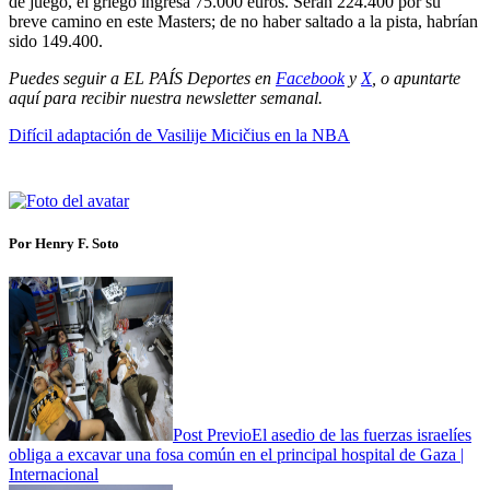
de juego, el griego ingresa 75.000 euros. Serán 224.400 por su
breve camino en este Masters; de no haber saltado a la pista, habrían
sido 149.400.
Puedes seguir a EL PAÍS Deportes en
Facebook
y
X
, o apuntarte
aquí para recibir
nuestra newsletter semanal
.
Difícil adaptación de Vasilije Micičius en la NBA
Por Henry F. Soto
Post Previo
El asedio de las fuerzas israelíes
obliga a excavar una fosa común en el principal hospital de Gaza |
Internacional