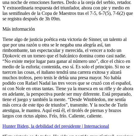
una noche de emociones fuertes. Dedo a la oreja del serbio, retador.
Y extraordinaria respuesta del triunfador, ahora con pie y medio en
las semifinales de la Copa de Maestros tras el 7-5, 6-7(5), 7-6(2) que
se registra después de 3h 09m.
Más información
Tiene algo de justicia poética esta victoria de Sinner, un talento al
que por una razón u otra se le negaba una alegría así, tan
rimbombante, tan espectacular y merecida, el vencer a todo un
Djokovic en un torneo que el balcánico domina como casi nadie.
“No existe mejor lugar para ganar al número uno”, dice el chico en
medio de la euforia; contenida, eso sí. Es solo el principio. Si no se
tuercen las cosas, el italiano tendrá una carrera exitosa y alzará
muchos trofeos, pero tenis le debía una presa mayor. No había
podido con Rafael Nadal las tres veces que se cruzó con el español,
ni con Nole en otras tantas. Tiene ya la muesca en su rifle y de ahora
en adelante, la perspectiva puede ser muy diferente. Está preparado,
tiene el juego y también la mente. “Desde Wimbledon, me sentía
más cerca de este tipo de triunfos”, transmite. Y la noche de Turín
atestigua, le mantea. Aquí está él, el tirolés de piernas y brazos
largos con rictus alpino. Frío, frío. Caliente, caliente.
Hunter Biden, la debilidad del presidente | Internacional