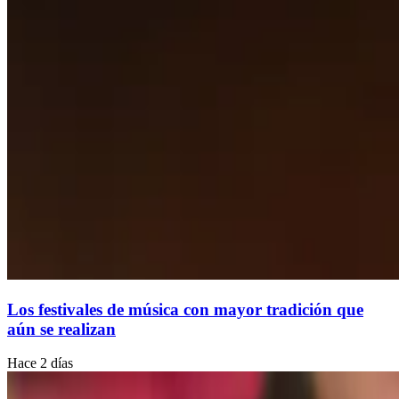
Los festivales de música con mayor tradición que
aún se realizan
Hace 2 días