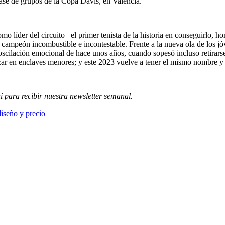
 fase de grupos de la Copa Davis, en Valencia.
 líder del circuito –el primer tenista de la historia en conseguirlo, 
 campeón incombustible e incontestable. Frente a la nueva ola de los jó
 oscilación emocional de hace unos años, cuando sopesó incluso retirars
rzar en enclaves menores; y este 2023 vuelve a tener el mismo nombre 
í para recibir
nuestra newsletter semanal
.
diseño y precio