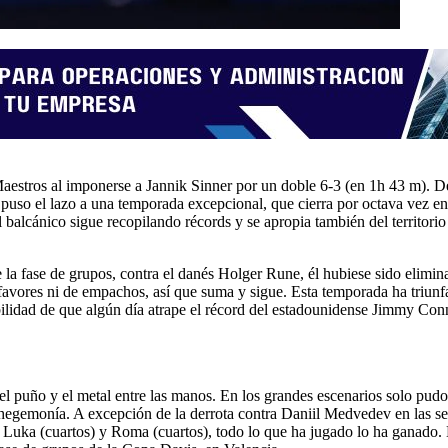
ros al imponerse a Jannik Sinner por un doble 6-3 (en 1h 43 m). De e
 puso el lazo a una temporada excepcional, que cierra por octava vez en
, el balcánico sigue recopilando récords y se apropia también del territ
a fase de grupos, contra el danés Holger Rune, él hubiese sido eliminado
 favores ni de empachos, así que suma y sigue. Esta temporada ha triun
bilidad de que algún día atrape el récord del estadounidense Jimmy Conn
l puño y el metal entre las manos. En los grandes escenarios solo pudo 
su hegemonía. A excepción de la derrota contra Daniil Medvedev en las 
uka (cuartos) y Roma (cuartos), todo lo que ha jugado lo ha ganado. En