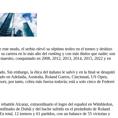
ste modo, el serbio elevó su séptimo trofeo en el torneo y deshizo
 su carrera en lo más alto del
ranking
y con más títulos que nadie; son
orio maestro, conquistado en 2008, 2012, 2013, 2014, 2015, 2022 y en
. Sin embargo, la ética del italiano le salvó y en la final se desquitó
fado en Adelaida, Australia, Roland Garros, Cincinnati, US Open,
ors, por tanto, cobra más fuerza todavía; está a solo cinco de Federer
rebatirle Alcaraz, extraordinario el logro del español en Wimbledon,
semifinales de Dubái y del bache sufrido en el preámbulo de Roland
 total, 12 torneos y 61 partidos, con un balance de 55 victorias y