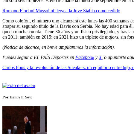
tan solo seis tropiezos. A ello le añade la muesca de septiembre en la
Romano Floriani Mussolini llega a la Juve Stabia como cedido
Como colofón, el número uno alcanzará este lunes las 400 semanas como
atrapar su segundo título de la Davis con Serbia. No hay edad para él,
queda mucha cuerda. Tiene 36 años y un físico privilegiado, y tras la
en 2011; también en 2015; en 2021 hizo un triplete de
majors
, sin fo
(Noticia de alcance, en breve ampliaremos la información).
Puedes seguir a EL PAÍS Deportes en
Facebook
y
X
, o apuntarte aqu
Carlos Pons y la revolución de las Sneakers: un equilibrio entre lujo, 
Por Henry F. Soto