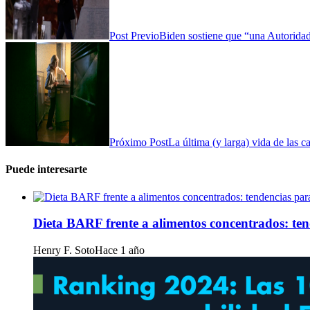
Post Previo
Biden sostiene que “una Autoridad 
Próximo Post
La última (y larga) vida de las c
Puede interesarte
Dieta BARF frente a alimentos concentrados: te
Henry F. Soto
Hace 1 año