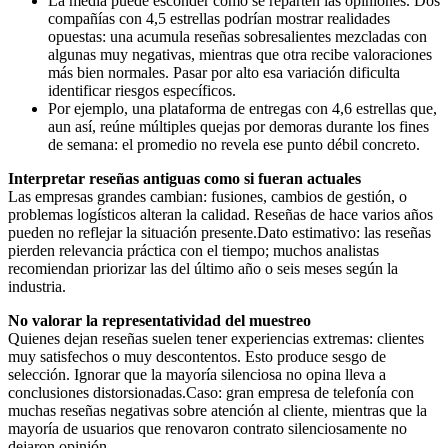
La media puede esconder cómo se reparten las opiniones. Dos
compañías con 4,5 estrellas podrían mostrar realidades
opuestas: una acumula reseñas sobresalientes mezcladas con
algunas muy negativas, mientras que otra recibe valoraciones
más bien normales. Pasar por alto esa variación dificulta
identificar riesgos específicos.
Por ejemplo, una plataforma de entregas con 4,6 estrellas que,
aun así, reúne múltiples quejas por demoras durante los fines
de semana: el promedio no revela ese punto débil concreto.
Interpretar reseñas antiguas como si fueran actuales
Las empresas grandes cambian: fusiones, cambios de gestión, o
problemas logísticos alteran la calidad. Reseñas de hace varios años
pueden no reflejar la situación presente.Dato estimativo: las reseñas
pierden relevancia práctica con el tiempo; muchos analistas
recomiendan priorizar las del último año o seis meses según la
industria.
No valorar la representatividad del muestreo
Quienes dejan reseñas suelen tener experiencias extremas: clientes
muy satisfechos o muy descontentos. Esto produce sesgo de
selección. Ignorar que la mayoría silenciosa no opina lleva a
conclusiones distorsionadas.Caso: gran empresa de telefonía con
muchas reseñas negativas sobre atención al cliente, mientras que la
mayoría de usuarios que renovaron contrato silenciosamente no
dejaron opinión.