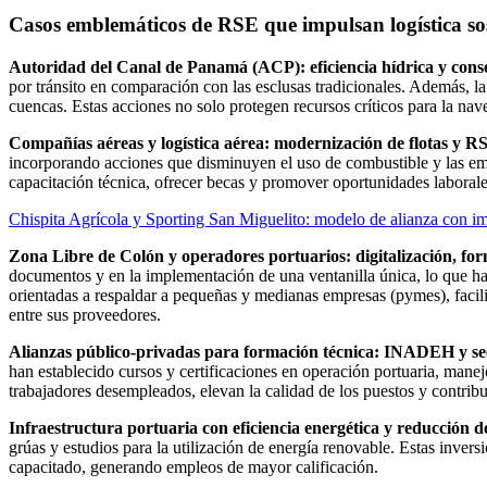
Casos emblemáticos de RSE que impulsan logística so
Autoridad del Canal de Panamá (ACP): eficiencia hídrica y cons
por tránsito en comparación con las esclusas tradicionales. Además, 
cuencas. Estas acciones no solo protegen recursos críticos para la na
Compañías aéreas y logística aérea: modernización de flotas y RS
incorporando acciones que disminuyen el uso de combustible y las em
capacitación técnica, ofrecer becas y promover oportunidades laborales
Chispita Agrícola y Sporting San Miguelito: modelo de alianza con im
Zona Libre de Colón y operadores portuarios: digitalización, fo
documentos y en la implementación de una ventanilla única, lo que ha 
orientadas a respaldar a pequeñas y medianas empresas (pymes), facili
entre sus proveedores.
Alianzas público-privadas para formación técnica: INADEH y se
han establecido cursos y certificaciones en operación portuaria, mane
trabajadores desempleados, elevan la calidad de los puestos y contribu
Infraestructura portuaria con eficiencia energética y reducción d
grúas y estudios para la utilización de energía renovable. Estas invers
capacitado, generando empleos de mayor calificación.