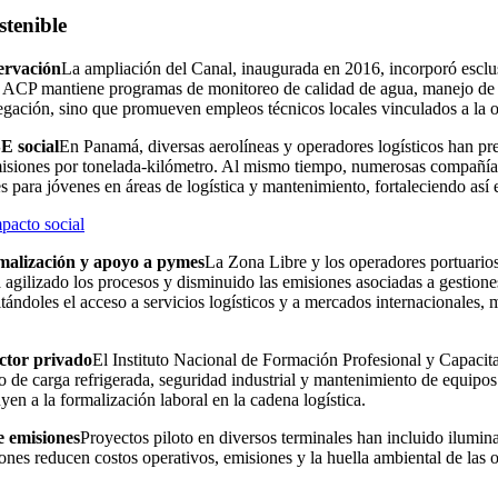
stenible
ervación
La ampliación del Canal, inaugurada en 2016, incorporó escl
la ACP mantiene programas de monitoreo de calidad de agua, manejo de f
vegación, sino que promueven empleos técnicos locales vinculados a la 
E social
En Panamá, diversas aerolíneas y operadores logísticos han pres
isiones por tonelada-kilómetro. Al mismo tiempo, numerosas compañías
 para jóvenes en áreas de logística y mantenimiento, fortaleciendo así e
pacto social
rmalización y apoyo a pymes
La Zona Libre y los operadores portuarios
agilizado los procesos y disminuido las emisiones asociadas a gestiones
tándoles el acceso a servicios logísticos y a mercados internacionales,
ctor privado
El Instituto Nacional de Formación Profesional y Capac
jo de carga refrigerada, seguridad industrial y mantenimiento de equipos
yen a la formalización laboral en la cadena logística.
e emisiones
Proyectos piloto en diversos terminales han incluido ilumina
iones reducen costos operativos, emisiones y la huella ambiental de las 