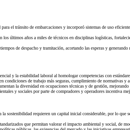
para el tránsito de embarcaciones y incorporó sistemas de uso eficiente 
os últimos años a miles de técnicos en disciplinas logísticas, fortalec
los tiempos de despacho y tramitación, acortando las esperas y generand
encial y la estabilidad laboral al homologar competencias con estándar
n condiciones de trabajo más seguras, cumplimiento de normativas y ac
mentan la diversidad en ocupaciones técnicas y de gestión, mejorando p
entales y sociales por parte de compradores y operadores incentiva mejo
la sostenibilidad requieren un capital inicial considerable, por lo que 
standarizados que permitan valorar el impacto ambiental y social, de mo
políticas públicas, las exigencias del mercado y las iniciativas empresar