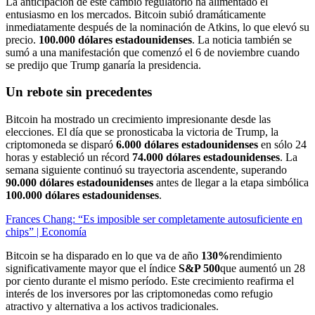
La anticipación de este cambio regulatorio ha alimentado el
entusiasmo en los mercados. Bitcoin subió dramáticamente
inmediatamente después de la nominación de Atkins, lo que elevó su
precio.
100.000 dólares estadounidenses
. La noticia también se
sumó a una manifestación que comenzó el 6 de noviembre cuando
se predijo que Trump ganaría la presidencia.
Un rebote sin precedentes
Bitcoin ha mostrado un crecimiento impresionante desde las
elecciones. El día que se pronosticaba la victoria de Trump, la
criptomoneda se disparó
6.000 dólares estadounidenses
en sólo 24
horas y estableció un récord
74.000 dólares estadounidenses
. La
semana siguiente continuó su trayectoria ascendente, superando
90.000 dólares estadounidenses
antes de llegar a la etapa simbólica
100.000 dólares estadounidenses
.
Frances Chang: “Es imposible ser completamente autosuficiente en
chips” | Economía
Bitcoin se ha disparado en lo que va de año
130%
rendimiento
significativamente mayor que el índice
S&P 500
que aumentó un 28
por ciento durante el mismo período. Este crecimiento reafirma el
interés de los inversores por las criptomonedas como refugio
atractivo y alternativa a los activos tradicionales.