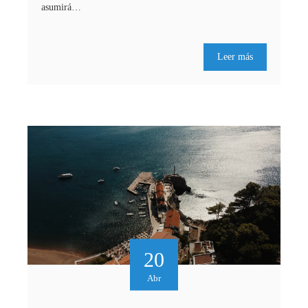
asumirá…
Leer más
20
Abr