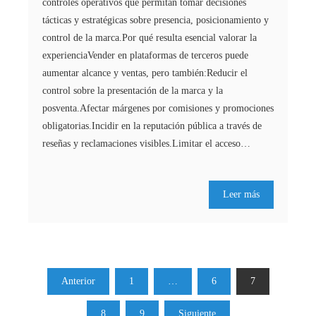
controles operativos que permitan tomar decisiones
tácticas y estratégicas sobre presencia, posicionamiento y
control de la marca.Por qué resulta esencial valorar la
experienciaVender en plataformas de terceros puede
aumentar alcance y ventas, pero también:Reducir el
control sobre la presentación de la marca y la
posventa.Afectar márgenes por comisiones y promociones
obligatorias.Incidir en la reputación pública a través de
reseñas y reclamaciones visibles.Limitar el acceso…
Leer más
Paginación
Anterior
1
…
6
7
de
8
9
Siguiente