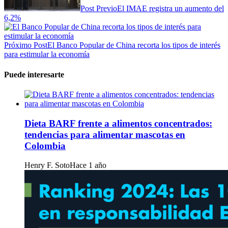
Post Previo
El IMAE registra un aumento del
6,2%
Próximo Post
El Banco Popular de China recorta los tipos de interés
para estimular la economía
Puede interesarte
Dieta BARF frente a alimentos concentrados:
tendencias para alimentar mascotas en
Colombia
Henry F. Soto
Hace 1 año