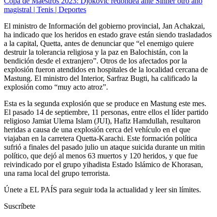
Copa de Maestros 2023: Djokovic redondea ante Sinner otro año
magistral | Tenis | Deportes
El ministro de Información del gobierno provincial, Jan Achakzai,
ha indicado que los heridos en estado grave están siendo trasladados
a la capital, Quetta, antes de denunciar que “el enemigo quiere
destruir la tolerancia religiosa y la paz en Balochistán, con la
bendición desde el extranjero”. Otros de los afectados por la
explosión fueron atendidos en hospitales de la localidad cercana de
Mastung. El ministro del Interior, Sarfraz Bugti, ha calificado la
explosión como “muy acto atroz”.
Esta es la segunda explosión que se produce en Mastung este mes.
El pasado 14 de septiembre, 11 personas, entre ellos el líder partido
religioso Jamiat Ulema Islam (JUI), Hafiz Hamdullah, resultaron
heridas a causa de una explosión cerca del vehículo en el que
viajaban en la carretera Quetta-Karachi. Este formación política
sufrió a finales del pasado julio un ataque suicida durante un mitin
político, que dejó al menos 63 muertos y 120 heridos, y que fue
reivindicado por el grupo yihadista Estado Islámico de Khorasan,
una rama local del grupo terrorista.
Únete a EL PAÍS para seguir toda la actualidad y leer sin límites.
Suscríbete