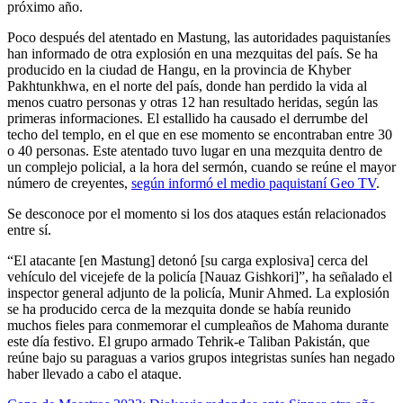
próximo año.
Poco después del atentado en Mastung, las autoridades paquistaníes
han informado de otra explosión en una mezquitas del país. Se ha
producido en la ciudad de Hangu, en la provincia de Khyber
Pakhtunkhwa, en el norte del país, donde han perdido la vida al
menos cuatro personas y otras 12 han resultado heridas, según las
primeras informaciones. El estallido ha causado el derrumbe del
techo del templo, en el que en ese momento se encontraban entre 30
o 40 personas. Este atentado tuvo lugar en una mezquita dentro de
un complejo policial, a la hora del sermón, cuando se reúne el mayor
número de creyentes,
según informó el medio paquistaní Geo TV
.
Se desconoce por el momento si los dos ataques están relacionados
entre sí.
“El atacante [en Mastung] detonó [su carga explosiva] cerca del
vehículo del vicejefe de la policía [Nauaz Gishkori]”, ha señalado el
inspector general adjunto de la policía, Munir Ahmed. La explosión
se ha producido cerca de la mezquita donde se había reunido
muchos fieles para conmemorar el cumpleaños de Mahoma durante
este día festivo. El grupo armado Tehrik-e Taliban Pakistán, que
reúne bajo su paraguas a varios grupos integristas suníes han negado
haber llevado a cabo el ataque.