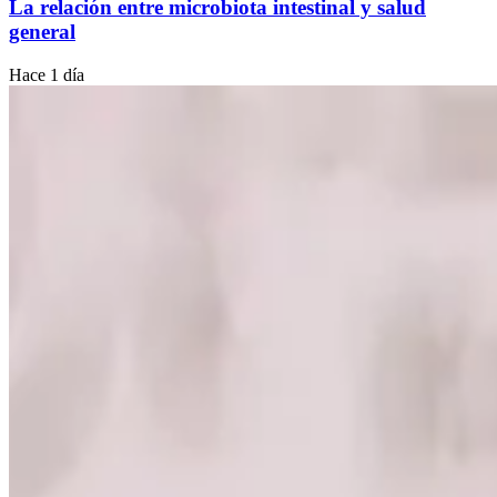
La relación entre microbiota intestinal y salud
general
Hace 1 día