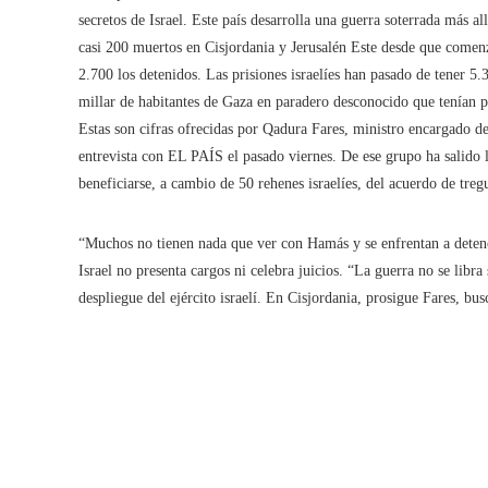
secretos de Israel. Este país desarrolla una guerra soterrada más a
casi 200 muertos en Cisjordania y Jerusalén Este desde que comenz
2.700 los detenidos. Las prisiones israelíes han pasado de tener 5.
millar de habitantes de Gaza en paradero desconocido que tenían pe
Estas son cifras ofrecidas por Qadura Fares, ministro encargado d
entrevista con EL PAÍS el pasado viernes. De ese grupo ha salido 
beneficiarse, a cambio de 50 rehenes israelíes, del acuerdo de tre
“Muchos no tienen nada que ver con Hamás y se enfrentan a detencio
Israel no presenta cargos ni celebra juicios. “La guerra no se libra
despliegue del ejército israelí. En Cisjordania, prosigue Fares, b