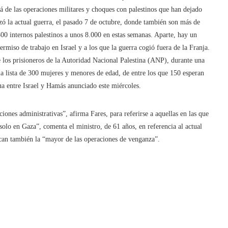
llá de las operaciones militares y choques con palestinos que han dejado
ó la actual guerra, el pasado 7 de octubre, donde también son más de
300 internos palestinos a unos 8.000 en estas semanas. Aparte, hay un
rmiso de trabajo en Israel y a los que la guerra cogió fuera de la Franja.
e los prisioneros de la Autoridad Nacional Palestina (ANP), durante una
la lista de 300 mujeres y menores de edad, de entre los que 150 esperan
gua entre Israel y Hamás anunciado este miércoles.
nes administrativas”, afirma Fares, para referirse a aquellas en las que
 solo en Gaza”, comenta el ministro, de 61 años, en referencia al actual
uscan también la “mayor de las operaciones de venganza”.