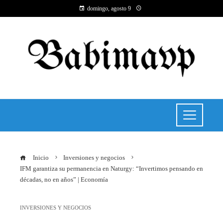
domingo, agosto 9
Inicio
Inversiones y negocios
IFM garantiza su permanencia en Naturgy: “Invertimos pensando en
décadas, no en años” | Economía
INVERSIONES Y NEGOCIOS