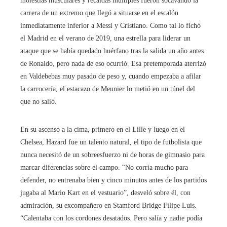
molestias musculares y recaídas múltiples fueron socavando la
carrera de un extremo que llegó a situarse en el escalón
inmediatamente inferior a Messi y Cristiano. Como tal lo fichó
el Madrid en el verano de 2019, una estrella para liderar un
ataque que se había quedado huérfano tras la salida un año antes
de Ronaldo, pero nada de eso ocurrió. Esa pretemporada aterrizó
en Valdebebas muy pasado de peso y, cuando empezaba a afilar
la carrocería, el estacazo de Meunier lo metió en un túnel del
que no salió.
En su ascenso a la cima, primero en el Lille y luego en el
Chelsea, Hazard fue un talento natural, el tipo de futbolista que
nunca necesitó de un sobreesfuerzo ni de horas de gimnasio para
marcar diferencias sobre el campo. “No corría mucho para
defender, no entrenaba bien y cinco minutos antes de los partidos
jugaba al Mario Kart en el vestuario”, desveló sobre él, con
admiración, su excompañero en Stamford Bridge Filipe Luis.
“Calentaba con los cordones desatados. Pero salía y nadie podía