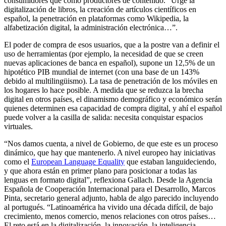
consumidores que como productores de contenido. “Urge la
digitalización de libros, la creación de artículos científicos en
español, la penetración en plataformas como Wikipedia, la
alfabetización digital, la administración electrónica…”.
El poder de compra de esos usuarios, que a la postre van a definir el
uso de herramientas (por ejemplo, la necesidad de que se creen
nuevas aplicaciones de banca en español), supone un 12,5% de un
hipotético PIB mundial de internet (con una base de un 143%
debido al multilingüismo). La tasa de penetración de los móviles en
los hogares lo hace posible. A medida que se reduzca la brecha
digital en otros países, el dinamismo demográfico y económico serán
quienes determinen esa capacidad de compra digital, y ahí el español
puede volver a la casilla de salida: necesita conquistar espacios
virtuales.
“Nos damos cuenta, a nivel de Gobierno, de que este es un proceso
dinámico, que hay que mantenerlo. A nivel europeo hay iniciativas
como el
European Language Equality
que estaban languideciendo,
y que ahora están en primer plano para posicionar a todas las
lenguas en formato digital”, reflexiona Gallach. Desde la Agencia
Española de Cooperación Internacional para el Desarrollo, Marcos
Pinta, secretario general adjunto, habla de algo parecido incluyendo
al portugués. “Latinoamérica ha vivido una década difícil, de bajo
crecimiento, menos comercio, menos relaciones con otros países…
El reto está en la digitalización, la innovación, la inteligencia