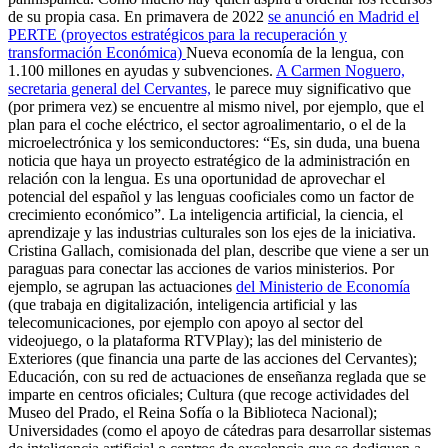
de su propia casa. En primavera de 2022
se anunció en Madrid el
PERTE (proyectos estratégicos para la recuperación y
transformación Económica)
Nueva economía de la lengua, con
1.100 millones en ayudas y subvenciones.
A Carmen Noguero,
secretaria general del Cervantes,
le parece muy significativo que
(por primera vez) se encuentre al mismo nivel, por ejemplo, que el
plan para el coche eléctrico, el sector agroalimentario, o el de la
microelectrónica y los semiconductores: “Es, sin duda, una buena
noticia que haya un proyecto estratégico de la administración en
relación con la lengua. Es una oportunidad de aprovechar el
potencial del español y las lenguas cooficiales como un factor de
crecimiento económico”. La inteligencia artificial, la ciencia, el
aprendizaje y las industrias culturales son los ejes de la iniciativa.
Cristina Gallach, comisionada del plan, describe que viene a ser un
paraguas para conectar las acciones de varios ministerios. Por
ejemplo, se agrupan las actuaciones
del Ministerio de Economía
(que trabaja en digitalización, inteligencia artificial y las
telecomunicaciones, por ejemplo con apoyo al sector del
videojuego, o la plataforma RTVPlay); las del ministerio de
Exteriores (que financia una parte de las acciones del Cervantes);
Educación, con su red de actuaciones de enseñanza reglada que se
imparte en centros oficiales; Cultura (que recoge actividades del
Museo del Prado, el Reina Sofía o la Biblioteca Nacional);
Universidades (como el apoyo de cátedras para desarrollar sistemas