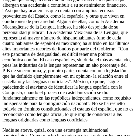
albergan una academia a contribuir a su sostenimiento financiero.
“Así que hay academias que cuentan con amplios recursos
provenientes del Estado, como la española, y otras que viven en
condiciones de precariedad. Alguna de ellas, como la Academia
Nicaragüense de la Lengua, incluso, ha sido despojada de su
personalidad jurídica”. La Academia Mexicana de la Lengua, que
representa al mayor número de hispanohablantes (uno de cada
cuatro hablantes de español es mexicano) ha sufrido en los últimos
años importantes recortes de fondos por parte del Gobierno. “Con
este panorama de desigualdad, es difícil tener una política
económica común. El caso español es, sin duda, el más aventajado,
pues las industrias de la lengua representan un alto porcentaje del
PIB de su economía, y, por otra parte, cuenta con una legislación
que ha definido ejemplarmente -en mi opinión- la relación entre el
castellano y las lenguas cooficiales”. México, expone, “sigue
padeciendo el atavismo de identificar la lengua española con la
Conquista, cuando el proceso de castellanización se dio
fundamentalmente en las repúblicas independientes, como requisito
indispensable para la configuración nacional”. No se ha resuelto
todavía en términos constitucionales el estatus del español, que no es
reconocido como lengua oficial, lo que impide considerar a las
lenguas originarias como lenguas cooficiales.
Nadie se atreve, quizá, con una estrategia multinacional,
panhispánica. Como mucho hay quien aspira a ordenar los recursos