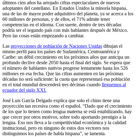
últimos cien años ha arrojado cifras espectaculares de nuevos
adoptantes del castellano. En Estados Unidos la minoría hispana,
una de las de mayor poder adquisitivo del planeta, ya se acerca a los
60 millones de personas, y de ellos, el 71% admite tener
competencias en el idioma. Con suerte, dentro de tres décadas
podría ser el segundo país con más hablantes después de México.
Pero las cosas están empezando a cambiar.
Las
proyecciones de población de Naciones Unidas
dibujan el
mismo perfil para los países de Sudamérica, Centroamérica y
Caribe: un débil crecimiento en los próximos años que anticipa un
profundo declive desde 2050 hasta el final del siglo. Se espera que
el número de hablantes nativos progrese lentamente hasta los 526
millones en esa fecha. Que las cifras aumenten en las próximas
décadas no será suficiente: la cuota que representará esa población
en el total mundial descenderá tres décimas cuando
lleguemos al
ecuador del siglo XXI.
José Luis García Delgado explica que solo el chino tiene una
proyección tan recesiva como el español. “Dado que el crecimiento
de los que lo tienen como lengua materna se está estabilizando, hay
que crecer por otros motivos, sobre todo aportando prestigio a la
lengua. Eso nos lleva a la competitividad económica y la calidad
institucional, pero en ninguno de estos dos vectores nos
distinguimos los países de habla hispana”, se lamenta.