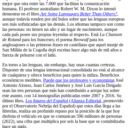
mejor que otra entre las 7.000 que facilitan la comunicación
humana. El profesor australiano Robert W. M. Dixon lo intentó
demostrar en el libro
Are Some Languages Better Than Others?
,
aunque todavía ronden por ahí bulos sobre que las lenguas europeas
son más sofisticadas que las demás. Los idiomas tampoco son como
las personas: no tienen un año y un lugar de nacimiento, aunque
cada país posee sus propias leyendas al respecto. Está
La Chanson
de Roland
para los franceses; el poema
Beowulf
para los
anglosajones o las primeras frases en castellano que aquel monje de
San Millán de la Cogolla dejó escritas hace algo más de mil años a
fuerza de pelearse con el latín.
En torno a las lenguas, sin embargo, hay unas cuantas certezas.
Disponer de una lengua internacional consolidada no está al alcance
de cualquiera y ofrece beneficios para quien la utiliza. Beneficios
económicos medibles.
Puede que los profesores y economistas
José
Antonio Alonso, Juan Carlos Jiménez y José Luis García Delgado
sean las tres personas que más han contribuido a arrojar luz sobre
este asunto, con 14 monografías publicadas entre 2007 y 2016. Su
último libro,
Los futuros del Español
(Alianza Editorial,
promovido
por el Observatorio Nebrija del Español) que estos días llega a las
librerías, realiza un profundo repaso por la posición de la que hoy
disfruta el vehículo en que se comunican 596 millones de personas
(2022), una cifra que multiplica por seis la base que se contabilizaba
hace un siglo.