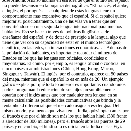
José Antonio Alonso abunda en esa idea de que el futuro del español
no puede descansar en la pujanza demográfica. “El francés, el árabe,
el inglés, el portugués … cualquiera de estas lenguas tiene un
comportamiento más expansivo que el español. Si el español quiere
mejorar su posicionamiento, una de las vías va a tener que ser
convirtiéndose en una segunda lengua internacional para muchos
hablantes. Eso se hace a través de políticas lingüísticas, de
enseñanza del español, y de dotar de prestigio a la lengua, algo que
tiene que ver con su capacidad de estar en el mundo tecnológico,
científico, en las redes, en interacciones económicas…”. Además de
la población de hablantes, es importante recordar el número de
Estados en los que las lenguas son oficiales, cooficiales o
mayoritarias. El chino, por ejemplo, es lengua oficial o cooficial en
cinco países o administraciones (China, Hong Kong, Macao,
Singapur y Taiwán). El inglés, por el contrario, aparece en 50 países
del mapa, mientras que el español lo es en más de 20. Un ejemplo
gráfico explica por qué todo lo anterior es importante: cuando unos
padres programan la educación de sus hijos presumiblemente
optarán por el inglés antes que por cualquier otra lengua: en su
mente calcularán las posibilidades comunicativas que brinda y la
rentabilidad diferencial que el mercado asigna a esa lengua. Del
mismo modo, y a menos que vivan en la India, quizá opten antes por
el francés que por el hindi: son más los que hablan hindi (380 frente
a alrededor de 300 millones), pero el francés abre las puertas de 29
países y en cambio, el hindi solo es oficial en la India e islas Fiyi.