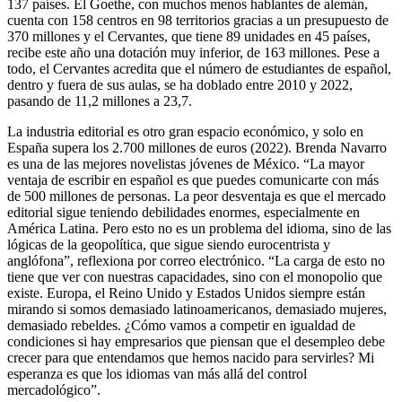
137 países. El Goethe, con muchos menos hablantes de alemán,
cuenta con 158 centros en 98 territorios gracias a un presupuesto de
370 millones y el Cervantes, que tiene 89 unidades en 45 países,
recibe este año una dotación muy inferior, de 163 millones. Pese a
todo, el Cervantes acredita que el número de estudiantes de español,
dentro y fuera de sus aulas, se ha doblado entre 2010 y 2022,
pasando de 11,2 millones a 23,7.
La industria editorial es otro gran espacio económico, y solo en
España supera los 2.700 millones de euros (2022). Brenda Navarro
es una de las mejores novelistas jóvenes de México. “La mayor
ventaja de escribir en español es que puedes comunicarte con más
de 500 millones de personas. La peor desventaja es que el mercado
editorial sigue teniendo debilidades enormes, especialmente en
América Latina. Pero esto no es un problema del idioma, sino de las
lógicas de la geopolítica, que sigue siendo eurocentrista y
anglófona”, reflexiona por correo electrónico. “La carga de esto no
tiene que ver con nuestras capacidades, sino con el monopolio que
existe. Europa, el Reino Unido y Estados Unidos siempre están
mirando si somos demasiado latinoamericanos, demasiado mujeres,
demasiado rebeldes. ¿Cómo vamos a competir en igualdad de
condiciones si hay empresarios que piensan que el desempleo debe
crecer para que entendamos que hemos nacido para servirles? Mi
esperanza es que los idiomas van más allá del control
mercadológico”.