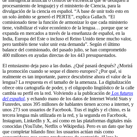
de inteligencia artificial o centros de excelencia que se dediquen a
procesamiento de lenguaje) y el ministerio de Ciencia, para la
divulgación de la ciencia en español. “A base de unir todo esto en
un solo ámbito se generó el PERTE”, explica Gallach. “El
comisionado tiene la función de armonizar lo que cada ministerio
tiene, visibilizar el valor económico de la lengua… porque que se
expanda en mercados a través de la enseñanza de español, en la
India, Europa del Este o incluso el Reino Unido tiene mucho valor,
pero también tiene valor unir esta demanda”. Según el último
balance del comisionado, del pasado julio, se han comprometido
400 millones en ayudas directas de los 443 presupuestados.
El entusiasmo deja paso a las dudas. ¿Qué pasará después? ¿Morirá
la promoción cuando se seque el dinero europeo? ¿Por qué, si
realmente es tan importante, parece descubrirse ahora el valor de la
lengua? La respuesta es el tamaño de la amenaza. La digitalización
ofrece otra cartografía de poder, y el oligopolio lingüístico de la calle
cambia su perfil en la red. Volviendo a la publicación de
Los futuros
del español
,
y echando mano de los datos de Internet World Stats y
Funredes, unos 395 millones de hablantes tienen acceso a internet, y
unos 273 son usuarios de Facebook. Tras el inglés y el chino, es la
tercera lengua más utilizada en la red, y la segunda en Facebook,
Instagram, LinkedIn y X, así como en las plataformas digitales más
conocidas (YouTube, Netflix o Wikipedia). Pero es un dato que hay
que completar hilando fino: los usuarios actúan más como