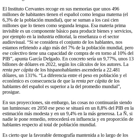
El Instituto Cervantes recoge en sus memorias que unos 496
millones de habitantes tienen el español como lengua materna (el
6,3% de la población mundial), que se suman a los casi cien
millones que lo tienen como segunda lengua. Esa materia prima
invisible es un componente básico para producir bienes y servicios,
por ejemplo en la industria editorial, la enseñanza o el sector
audiovisual. “Si se considera el conjunto de los hablantes, nos
estamos refiriendo a algo más del 7% de la población mundial, pero
ese colectivo tiene una capacidad de compra de en torno al 10% del
PIB”, apunta García Delgado. En concreto sería un 9,77%, unos 13
billones de dólares en 2022, según los cálculos de los autores. La
renta per cápita
de los hispanohablantes ascendería a 22.481
dólares, un 131%. “La diferencia entre el peso en población y el
económico es consecuencia de que la
renta per cápita
de los
hablantes del español es superior a la del promedio mundial”,
prosigue.
En sus proyecciones, sin embargo, las cosas no continuarán siendo
tan luminosas: en 2050 ese peso se situará en un 8,8% del PIB en la
estimación más modesta y en un 9,4% en la más generosa. La Ñ, si
nadie le pone remedio, retrocederá en influencia y en proporción de
hablantes respecto al total de población mundial.
Es cierto que la favorable demografía mantenida a lo largo de los