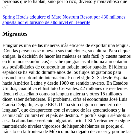
personas que lo hablan, sino por lo rico, diverso y maravilloso que
es”.
Spring Hotels adquiere el Mare Nostrum Resort por 430 millones:
apuesta por el turismo de alto nivel en Tenerife
Migrantes
Emigrar es una de las maneras más eficaces de exportar una lengua.
Con las personas se mueven sus tradiciones, su cultura. Para el que
emigra, la decisión de hacer las maletas es más fácil (y cuesta menos
en términos económicos) si sabe que gracias al idioma aumentarán
sus posibilidades de conseguir un trabajo mejor pagado. El idioma
español se ha valido durante años de los flujos migratorios para
ensanchar su dominio internacional: en el siglo XIX desde España
hacia América Latina y desde 1980 en sentido inverso. En Estados
Unidos, cuantifica el Instituto Cervantes, 42 millones de residentes
tienen el castellano como su lengua materna y otros 15 millones
dicen saber defenderse. El problema, cifra el economista José Luis
García Delgado, es que EE UU “ha sido el gran cementerio de
lenguas”, que desaparecen con el avance de las generaciones y la
asimilación cultural en el país de destino. Y podría seguir siéndolo si
cesa la abundante corriente migratoria actual. Si Norteamérica sigue
manteniendo niveles vigorosos de hispanohablantes es porque el
tránsito en la frontera de México no ha dejado de crecer y porque las