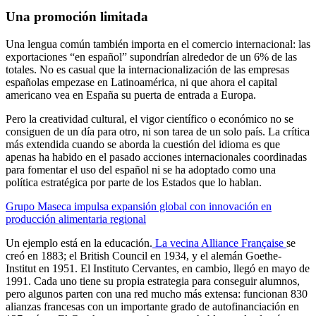
Una promoción limitada
Una lengua común también importa en el comercio internacional: las
exportaciones “en español” supondrían alrededor de un 6% de las
totales. No es casual que la internacionalización de las empresas
españolas empezase en Latinoamérica, ni que ahora el capital
americano vea en España su puerta de entrada a Europa.
Pero la creatividad cultural, el vigor científico o económico no se
consiguen de un día para otro, ni son tarea de un solo país. La crítica
más extendida cuando se aborda la cuestión del idioma es que
apenas ha habido en el pasado acciones internacionales coordinadas
para fomentar el uso del español ni se ha adoptado como una
política estratégica por parte de los Estados que lo hablan.
Grupo Maseca impulsa expansión global con innovación en
producción alimentaria regional
Un ejemplo está en la educación.
La vecina Alliance Française
se
creó en 1883; el British Council en 1934, y el alemán Goethe-
Institut en 1951. El Instituto Cervantes, en cambio, llegó en mayo de
1991. Cada uno tiene su propia estrategia para conseguir alumnos,
pero algunos parten con una red mucho más extensa: funcionan 830
alianzas francesas con un importante grado de autofinanciación en