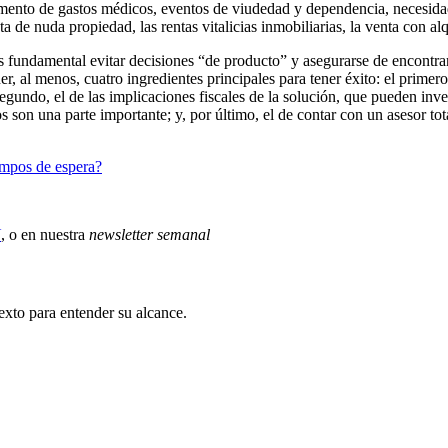
 aumento de gastos médicos, eventos de viudedad y dependencia, necesi
a de nuda propiedad, las rentas vitalicias inmobiliarias, la venta con al
 es fundamental evitar decisiones “de producto” y asegurarse de encontr
r, al menos, cuatro ingredientes principales para tener éxito: el primer
undo, el de las implicaciones fiscales de la solución, que pueden inverti
ros son una parte importante; y, por último, el de contar con un asesor t
iempos de espera?
X
, o en nuestra
newsletter semanal
exto para entender su alcance.